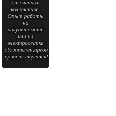
сплоченном
коллективе.
Опыт работы
на
полуавтомате
или на
электросварке
обязателен,аргон
приветствуется!