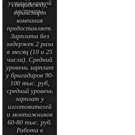
установленной
спецодежду,
лестницы.
транспорт
компания
предоставляет.
Зарплата без
задержек 2 раза
в месяц (10 и 25
числа). Средний
уровень зарплат
у бригадиров 90-
100 тыс. руб,
средний уровень
зарплат у
изготовителей
и монтажников
60-80 тыс. руб.
Работа в