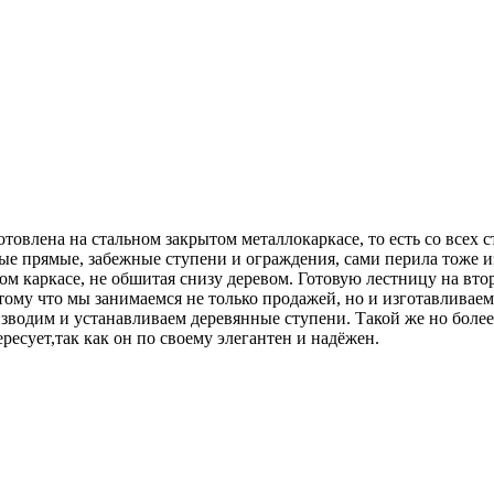
товлена на стальном закрытом металлокаркасе, то есть со всех 
ые прямые, забежные ступени и ограждения, сами перила тоже из
м каркасе, не обшитая снизу деревом. Готовую лестницу на втор
отому что мы занимаемся не только продажей, но и изготавливае
изводим и устанавливаем деревянные ступени. Такой же но боле
ресует,так как он по своему элегантен и надёжен.