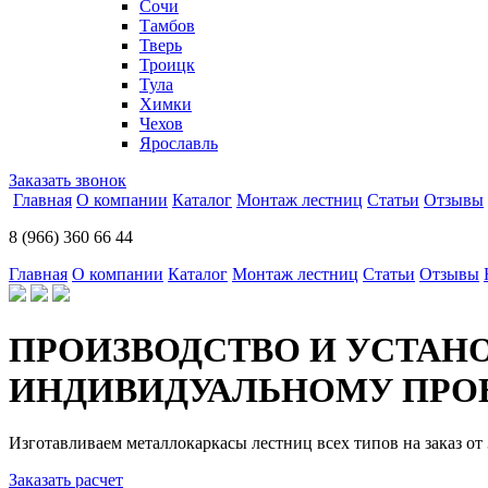
Сочи
Тамбов
Тверь
Троицк
Тула
Химки
Чехов
Ярославль
Заказать звонок
Главная
О компании
Каталог
Монтаж лестниц
Статьи
Отзывы
8 (966) 360 66 44
Главная
О компании
Каталог
Монтаж лестниц
Статьи
Отзывы
ПРОИЗВОДСТВО И УСТАН
ИНДИВИДУАЛЬНОМУ ПРОЕ
Изготавливаем металлокаркасы лестниц всех типов на заказ от 
Заказать расчет