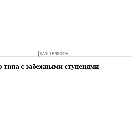
Пожалуйста, введите Ваше имя и телефон.
ся с Вами в ближайшее время, чтобы ответить 
о типа с забежными ступенями