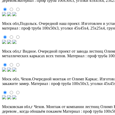
деревом.материал : проф труба 100х50х3, уголки 45х45х4, 25х25
Моск обл,Подольск. Очередной наш проект. Изготовлен и уста
материал : проф труба 100х50х3, уголки 45х45х4, 25х25х4, грун
Моск обл,г Видное. Очередной проект от завода лестниц Олим
металлических каркасах всех типов. Материал : проф труба 100х
Моск обл, Чехов.Очередной монтаж от Олимп Каркас. Изготовл
закажите замер. Материал : проф труба 100х50х3, уголки 45х45х
Московская обл,г Чехов. Монтаж от компании лестниц Олимп К
деревом , когда обошьём покажем Материал : проф труба 100х50