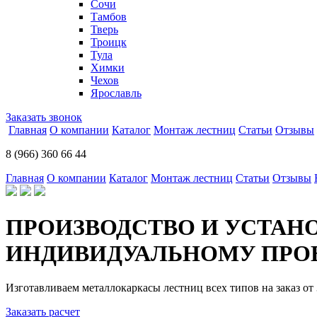
Сочи
Тамбов
Тверь
Троицк
Тула
Химки
Чехов
Ярославль
Заказать звонок
Главная
О компании
Каталог
Монтаж лестниц
Статьи
Отзывы
8 (966) 360 66 44
Главная
О компании
Каталог
Монтаж лестниц
Статьи
Отзывы
ПРОИЗВОДСТВО И УСТАН
ИНДИВИДУАЛЬНОМУ ПРОЕ
Изготавливаем металлокаркасы лестниц всех типов на заказ от 
Заказать расчет