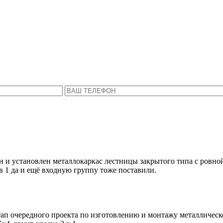
Пожалуйста, введите Ваше имя и телефон.
ся с Вами в ближайшее время, чтобы ответить 
ен и установлен металлокаркас лестницы закрытого типа с ров
 в 1 да и ещё входную группу тоже поставили.
п очередного проекта по изготовлению и монтажу металлическо