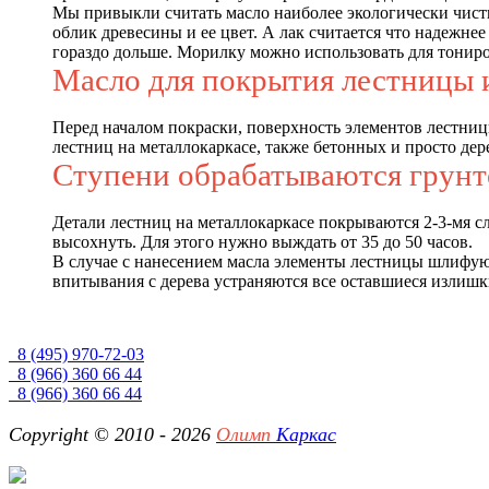
Мы привыкли считать масло наиболее экологически чист
облик древесины и ее цвет. А лак считается что надежнее
гораздо дольше. Морилку можно использовать для тониро
Масло для покрытия лестницы 
Перед началом покраски, поверхность элементов лестниц
лестниц на металлокаркасе, также бетонных и просто де
Ступени обрабатываются грунт
Детали лестниц на металлокаркасе покрываются 2-3-мя с
высохнуть. Для этого нужно выждать от 35 до 50 часов.
В случае с нанесением масла элементы лестницы шлифуют
впитывания с дерева устраняются все оставшиеся излишк
8 (495) 970-72-03
8 (966) 360 66 44
8 (966) 360 66 44
Copyright © 2010 - 2026
Олимп
Каркас