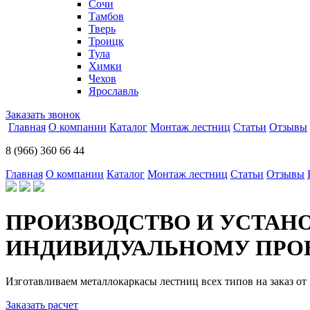
Сочи
Тамбов
Тверь
Троицк
Тула
Химки
Чехов
Ярославль
Заказать звонок
Главная
О компании
Каталог
Монтаж лестниц
Статьи
Отзывы
8 (966) 360 66 44
Главная
О компании
Каталог
Монтаж лестниц
Статьи
Отзывы
ПРОИЗВОДСТВО И УСТАН
ИНДИВИДУАЛЬНОМУ ПРОЕ
Изготавливаем металлокаркасы лестниц всех типов на заказ от 
Заказать расчет