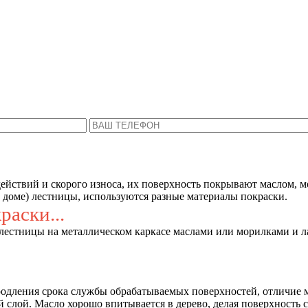
Пожалуйста, введите Ваше имя и телефон.
ся с Вами в ближайшее время, чтобы ответить 
йствий и скорого износа, их поверхность покрывают маслом, мо
в доме) лестницы, используются разные материалы покраски.
аски...
естницы на металлическом каркасе маслами или морилками и лак
.
продления срока службы обрабатываемых поверхностей, отличие 
 слой. Масло хорошо впитывается в дерево, делая поверхность 