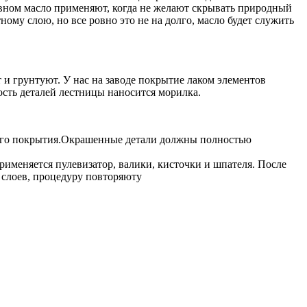
вном масло применяют, когда не желают скрывать природный
ному слою, но все ровно это не на долго, масло будет служить
и грунтуют. У нас на заводе покрытие лаком элементов
ость деталей лестницы наносится морилка.
чного покрытия.Окрашенные детали должны полностью
именяется пулевизатор, валики, кисточки и шпателя. После
 слоев, процедуру повторяюту