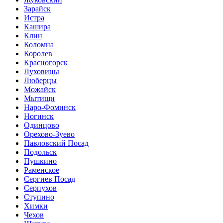
Зарайск
Истра
Кашира
Клин
Коломна
Королев
Красногорск
Луховицы
Люберцы
Можайск
Мытищи
Наро-Фоминск
Ногинск
Одинцово
Орехово-Зуево
Павловский Посад
Подольск
Пушкино
Раменское
Сергиев Посад
Серпухов
Ступино
Химки
Чехов