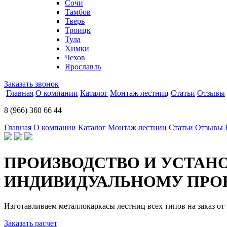
Сочи
Тамбов
Тверь
Троицк
Тула
Химки
Чехов
Ярославль
Заказать звонок
Главная
О компании
Каталог
Монтаж лестниц
Статьи
Отзывы
8 (966) 360 66 44
Главная
О компании
Каталог
Монтаж лестниц
Статьи
Отзывы
ПРОИЗВОДСТВО И УСТАН
ИНДИВИДУАЛЬНОМУ ПРОЕ
Изготавливаем металлокаркасы лестниц всех типов на заказ от 
Заказать расчет