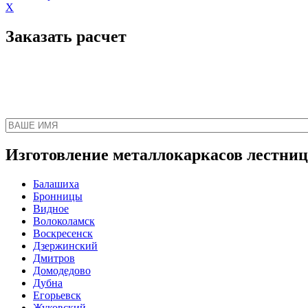
X
Заказать расчет
Наш менеджер свяжет
Изготовление металлокаркасов лестниц 
Балашиха
Бронницы
Видное
Волоколамск
Воскресенск
Дзержинский
Дмитров
Домодедово
Дубна
Егорьевск
Жуковский