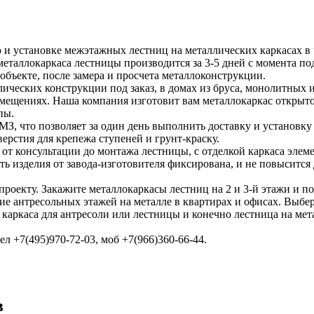
и установке межэтажных лестниц на металлических каркасах в ч
металлокаркаса лестницы производится за 3-5 дней с момента по
 объекте, после замера и просчета металлоконструкции.
ических конструкции под заказ, в домах из бруса, монолитных
омещениях. Наша компания изготовит вам металлокаркас открыто
пы.
, что позволяет за один день выполнить доставку и установку 
верстия для крепежа ступеней и грунт-краску.
от консультации до монтажа лестницы, с отделкой каркаса элеме
ть изделия от завода-изготовителя фиксирована, и не повысится
проекту. Закажите металлокаркасы лестниц на 2 и 3-й этажи и по
ие антресольных этажей на металле в квартирах и офисах. Выбе
каркаса для антресоли или лестницы и конечно лестница на мет
ел +7(495)970-72-03, моб +7(966)360-66-44.
в