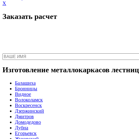
X
Заказать расчет
Наш менеджер свяжет
Изготовление металлокаркасов лестниц 
Балашиха
Бронницы
Видное
Волоколамск
Воскресенск
Дзержинский
Дмитров
Домодедово
Дубна
Егорьевск
Жуковский