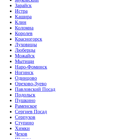
Зарайск
Истра
Кашира
Клин
Коломна
Королев
Красногорск
Луховицы
Люберцы
Можайск
Мытищи
Наро-Фоминск
Ногинск
Одинцово
Орехово-Зуево
Павловский Посад
Подольск
Пушкино
Раменское
Сергиев Посад
Серпухов
Ступино
Химки
Чехов