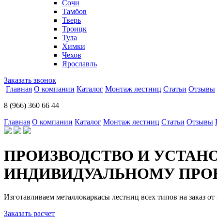
Сочи
Тамбов
Тверь
Троицк
Тула
Химки
Чехов
Ярославль
Заказать звонок
Главная
О компании
Каталог
Монтаж лестниц
Статьи
Отзывы
8 (966) 360 66 44
Главная
О компании
Каталог
Монтаж лестниц
Статьи
Отзывы
ПРОИЗВОДСТВО И УСТАН
ИНДИВИДУАЛЬНОМУ ПРОЕ
Изготавливаем металлокаркасы лестниц всех типов на заказ от 
Заказать расчет