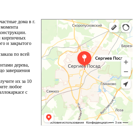
астные дома в г.
с момента
конструкции.
 и кирпичных
го и закрытого
заказа по всей
нтами дерева,
 до завершения
лучите их за 10
рите любое
аллокаркасе с