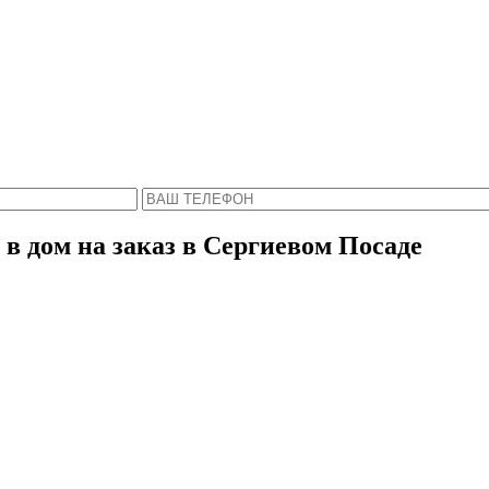
Пожалуйста, введите Ваше имя и телефон.
ся с Вами в ближайшее время, чтобы ответить 
в дом на заказ в Сергиевом Посаде