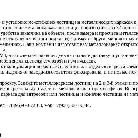
и установке межэтажных лестниц на металлических каркасах в ч
готовление металлокаркаса лестницы производится за 3-5 дней 
удобства заказчика на объекте, после замера и просчета металло
ических конструкции под заказ, в домах из бруса, монолитных
омещениях. Наша компания изготовит вам металлокаркас открыто
пы.
, что позволяет за один день выполнить доставку и установку 
верстия для крепежа ступеней и грунт-краску.
от консультации до монтажа лестницы, с отделкой каркаса элеме
ть изделия от завода-изготовителя фиксирована, и не повысится
проекту. Закажите металлокаркасы лестниц на 2 и 3-й этажи и по
ие антресольных этажей на металле в квартирах и офисах. Выбе
каркаса для антресоли или лестницы и конечно лестница на мет
ел +7(495)970-72-03, моб +7(966)360-66-44.
в