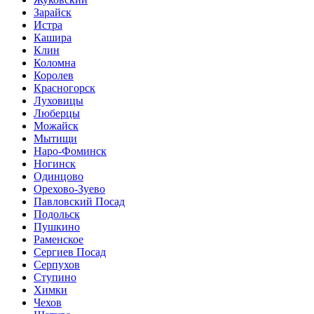
Зарайск
Истра
Кашира
Клин
Коломна
Королев
Красногорск
Луховицы
Люберцы
Можайск
Мытищи
Наро-Фоминск
Ногинск
Одинцово
Орехово-Зуево
Павловский Посад
Подольск
Пушкино
Раменское
Сергиев Посад
Серпухов
Ступино
Химки
Чехов