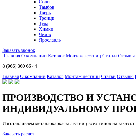
Сочи
Тамбов
Тверь
Троицк
Тула
Химки
Чехов
Ярославль
Заказать звонок
Главная
О компании
Каталог
Монтаж лестниц
Статьи
Отзывы
8 (966) 360 66 44
Главная
О компании
Каталог
Монтаж лестниц
Статьи
Отзывы
ПРОИЗВОДСТВО И УСТАН
ИНДИВИДУАЛЬНОМУ ПРОЕ
Изготавливаем металлокаркасы лестниц всех типов на заказ от 
Заказать расчет