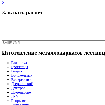
X
Заказать расчет
Наш менеджер свяжет
Изготовление металлокаркасов лестниц 
Балашиха
Бронницы
Видное
Волоколамск
Воскресенск
Дзержинский
Дмитров
Домодедово
Дубна
Егорьевск
Жуковский