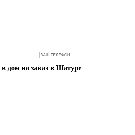
Пожалуйста, введите Ваше имя и телефон.
ся с Вами в ближайшее время, чтобы ответить 
в дом на заказ в Шатуре