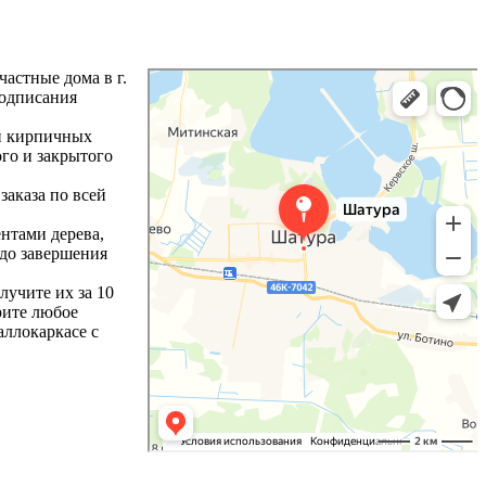
астные дома в г.
подписания
.
 и кирпичных
го и закрытого
заказа по всей
нтами дерева,
 до завершения
лучите их за 10
рите любое
аллокаркасе с