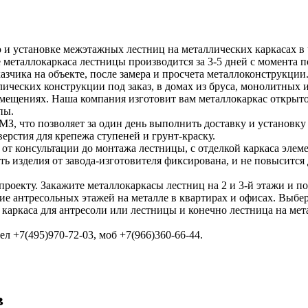
и установке межэтажных лестниц на металлических каркасах в ч
е металлокаркаса лестницы производится за 3-5 дней с момента 
азчика на объекте, после замера и просчета металлоконструкции
ических конструкции под заказ, в домах из бруса, монолитных
омещениях. Наша компания изготовит вам металлокаркас открыто
пы.
, что позволяет за один день выполнить доставку и установку 
верстия для крепежа ступеней и грунт-краску.
от консультации до монтажа лестницы, с отделкой каркаса элеме
ть изделия от завода-изготовителя фиксирована, и не повысится
проекту. Закажите металлокаркасы лестниц на 2 и 3-й этажи и по
ие антресольных этажей на металле в квартирах и офисах. Выбе
каркаса для антресоли или лестницы и конечно лестница на мет
ел +7(495)970-72-03, моб +7(966)360-66-44.
в