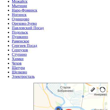
Можайск
Мытищи
Наро-Фоминск
Ногинск
Одинцово
Орехово-Зуево
Павловский Посад
Подольск
Пушкино
Раменское
Сергиев Посад
Серпухов
Ступино
Химки
Чехов
Шатура
Щелково
Электросталь