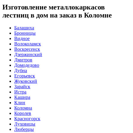
Изготовление металлокаркасов
лестниц в дом на заказ в Коломне
Балашиха
Бронницы
Видное
Волоколамск
Воскресенск
Дзержинский
Дмитров
Домодедово
Дубна
Егорьевск
Жуковский
Зарайск
Истра
Кашира
Клин
Коломна
Королев
Красногорск
Луховицы
Люберцы