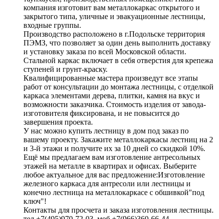
компания изготовит вам металлокаркас открытого и
закрытого типа, уличные и эвакуационные лестницы,
входные группы.
Производство расположено в г.Подольске территория
ПЭМЗ, что позволяет за один день выполнить доставку
и установку заказа по всей Московской области.
Стальной каркас включает в себя отверстия для крепежа
ступеней и грунт-краску.
Квалифицированные мастера произведут все этапы
работ от консультации до монтажа лестницы, с отделкой
каркаса элементами дерева, плитки, камня на вкус и
возможности заказчика. Стоимость изделия от завода-
изготовителя фиксирована, и не повысится до
завершения проекта.
У нас можно купить лестницу в дом под заказ по
вашему проекту. Закажите металлокаркасы лестниц на 2
и 3-й этажи и получите их за 10 дней со скидкой 10%.
Ещё мы предлагаем вам изготовление антресольных
этажей на металле в квартирах и офисах. Выберите
любое актуальное для вас предложение:Изготовление
железного каркаса для антресоли или лестницы и
конечно лестница на металлокаркасе с обшивкой"под
ключ"!
Контакты для просчета и заказа изготовления лестницы.
тел +7(495)970-72-03, моб +7(966)360-66-44.