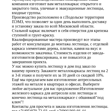
компания изготовит вам металлокаркас открытого и
закрытого типа, уличные и эвакуационные лестницы,
входные группы.
Производство расположено в г.Подольске территория
ПЭМЗ, что позволяет за один день выполнить доставку
и установку заказа по всей Московской области.
Стальной каркас включает в себя отверстия для крепежа
ступеней и грунт-краску.
Квалифицированные мастера произведут все этапы
работ от консультации до монтажа лестницы, с отделкой
каркаса элементами дерева, плитки, камня на вкус и
возможности заказчика. Стоимость изделия от завода-
изготовителя фиксирована, и не повысится до
завершения проекта.
У нас можно купить лестницу в дом под заказ по
вашему проекту. Закажите металлокаркасы лестниц на 2
и 3-й этажи и получите их за 10 дней со скидкой 10%.
Ещё мы предлагаем вам изготовление антресольных
этажей на металле в квартирах и офисах. Выберите
любое актуальное для вас предложение:Изготовление
железного каркаса для антресоли или лестницы и
конечно лестница на металлокаркасе с обшивкой"под
ключ"!
Контакты для просчета и заказа изготовления лестницы.
тел +7(495)970-72-03, моб +7(966)360-66-44.