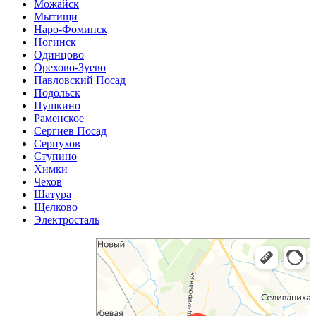
Можайск
Мытищи
Наро-Фоминск
Ногинск
Одинцово
Орехово-Зуево
Павловский Посад
Подольск
Пушкино
Раменское
Сергиев Посад
Серпухов
Ступино
Химки
Чехов
Шатура
Щелково
Электросталь