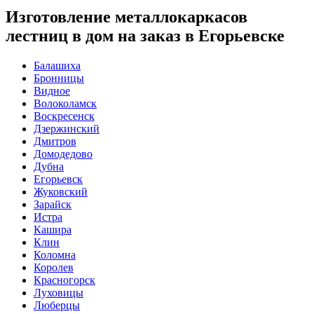
Изготовление металлокаркасов
лестниц в дом на заказ в Егорьевске
Балашиха
Бронницы
Видное
Волоколамск
Воскресенск
Дзержинский
Дмитров
Домодедово
Дубна
Егорьевск
Жуковский
Зарайск
Истра
Кашира
Клин
Коломна
Королев
Красногорск
Луховицы
Люберцы